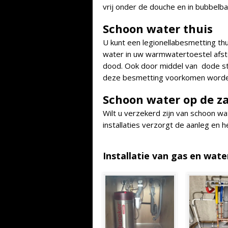
vrij onder de douche en in bubbelb
Schoon water thuis
U kunt een legionellabesmetting t
water in uw warmwatertoestel afste
dood.
Ook door middel van dode stuk
deze besmetting voorkomen worde
Schoon water op de z
Wilt u verzekerd zijn van schoon wat
installaties verzorgt de aanleg en 
Installatie van gas en wate