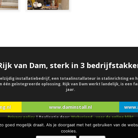
Rijk van Dam, sterk in 3 bedrijfstakke
elzijdig installatiebedrijf, een totaalinstallateur in stalinrichting e
 één geïntegreerde oplossing. Rijk van Dam werkt landelijk, is een fa
jaar.
ng.nl
www.daminstall.nl
www.r
Privacy policy
| Realisatie door:
Webvriend - voor de online klik!
 goed mogelijk draait. Als je doorgaat met het gebruiken van de websi
cookies.